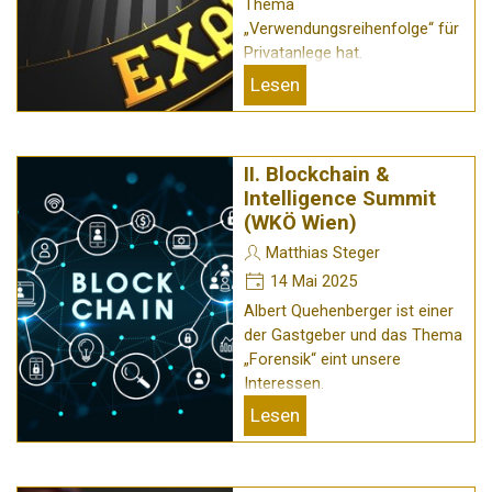
Thema
„Verwendungsreihenfolge“ für
Privatanlege hat.
Lesen
II. Blockchain &
Intelligence Summit
(WKÖ Wien)
Matthias Steger
14 Mai 2025
Albert Quehenberger ist einer
der Gastgeber und das Thema
„Forensik“ eint unsere
Interessen.
Lesen