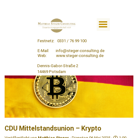
Festnetz:
0331 / 76 99 100
E-Mail:
info@steger-consulting.de
Web: www.steger-consulting.de
Dennis-Gabor-Straße 2
14469 Potsdam
CDU Mittelstandsunion – Krypto
Veröffentlicht von
Matthias Steger
· Dienstag 06 Mai 2025 ·
1:00